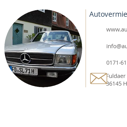
Autovermie
www.aut
info@au
0171-6
Fuldaer 
36145 H