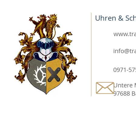
Uhren & Sc
www.tra
info@tr
0971-57
Untere 
97688 B
FÜR BESUCHER
FÜR AU
Ticket
Anmeld
Aussteller
Teilna