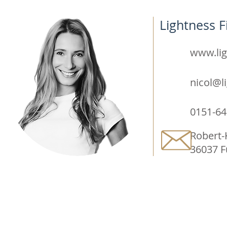
Lightness F
www.lig
nicol@l
0151-6
Robert-
36037 F