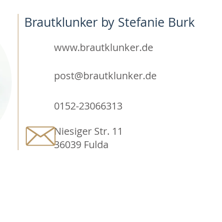
Brautklunker by Stefanie Burk
www.brautklunker.de
post@brautklunker.de
0152-23066313
Niesiger Str. 11
36039 Fulda
FÜR AUSSTELLER
Anmeldeformular mit
Teilnahmebedingungen