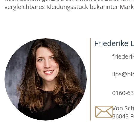
vergleichbares Kleidungsstück bekannter Mark
Friederike
frieder
lips@b
0160-6
Von Sch
36043 F
FÜR BESUCHER
FÜR AU