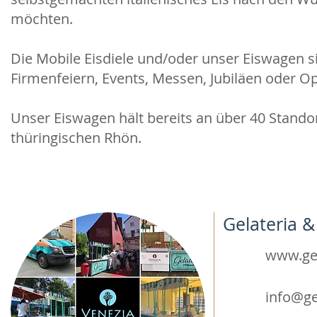
möchten.
Die Mobile Eisdiele und/oder unser Eiswagen s
Firmenfeiern, Events, Messen, Jubiläen oder O
Unser Eiswagen hält bereits an über 40 Stando
thüringischen Rhön.
Gelateria &
www.gel
info@ge